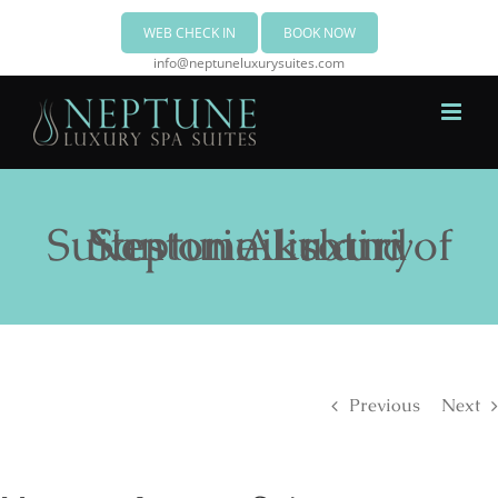
WEB CHECK IN
BOOK NOW
info@neptuneluxurysuites.com
Neptune Luxury Suites on Akrotiri of Santorini island
Previous
Next